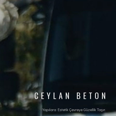
CEYLAN BETON
Yapılara Estetik Çevreye Güzellik Taşır.