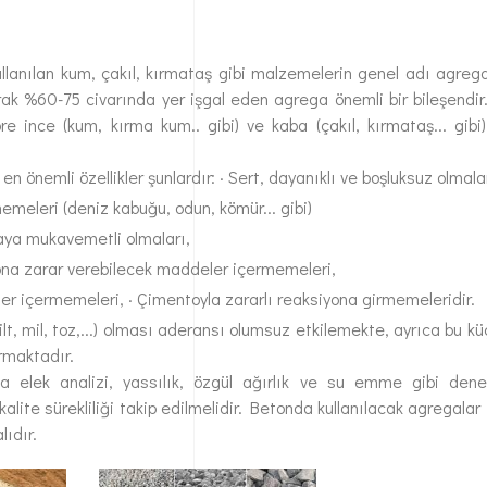
llanılan kum, çakıl, kırmataş gibi malzemelerin genel adı agreg
rak %60-75 civarında yer işgal eden agrega önemli bir bileşendir
re ince (kum, kırma kum.. gibi) ve kaba (çakıl, kırmataş... gibi
n önemli özellikler şunlardır:
· Sert, dayanıklı ve boşluksuz olmalar
memeleri (deniz kabuğu, odun, kömür... gibi)
ya mukavemetli olmaları,
tona zarar verebilecek maddeler içermemeleri,
ler içermemeleri,
· Çimentoyla zararlı reaksiyona girmemeleridir.
 silt, mil, toz,...) olması aderansı olumsuz etkilemekte, ayrıca bu k
ırmaktadır.
a elek analizi, yassılık, özgül ağırlık ve su emme gibi dene
k kalite sürekliliği takip edilmelidir. Betonda kullanılacak agregal
ıdır.