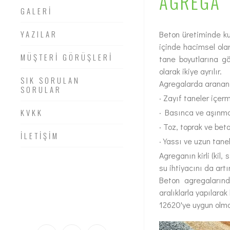
AGREGA
GALERİ
YAZILAR
Beton üretiminde ku
içinde hacimsel ola
MÜŞTERİ GÖRÜŞLERİ
tane boyutlarına gö
olarak ikiye ayrılır.
SIK SORULAN
Agregalarda aranan e
SORULAR
· Zayıf taneler içer
KVKK
· Basınca ve aşınma
· Toz, toprak ve be
İLETİŞİM
· Yassı ve uzun tane
Agreganın kirli (kil,
su ihtiyacını da art
Beton agregalarınd
aralıklarla yapılara
12620'ye uygun olmal