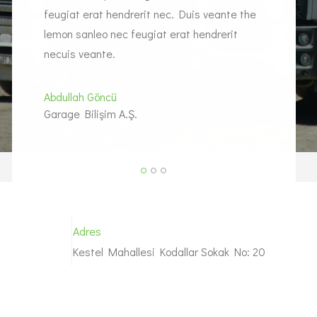
 the
feugiat erat hendrerit nec. Duis veante the
feugia
lemon sanleo nec feugiat erat hendrerit
lemon 
it
necuis veante.
necuis
finibus
Abdullah Göncü
Garage Bilişim A.Ş.
Merve
Garage
Adres
Kestel Mahallesi Kodallar Sokak No: 20
ANTALYA