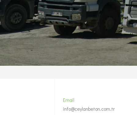
ec. Duis veante the
feugiat erat hendrerit nec. Duis veante
 erat hendrerit
lemon sanleo nec feugiat erat hendrerit
lla duiman at elit
necuis veante. Design inilla duiman at el
finibus viverra.
Baran Cankat Esen
Garage Bilişim A.Ş.
Email
info@ceylanbeton.com.tr