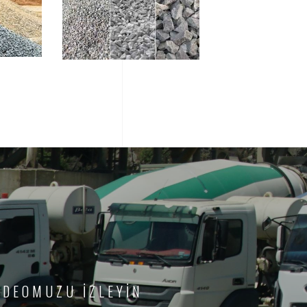
İDEOMUZU İZLEYİN
metus the nec
Design dapibus augue metus the nec