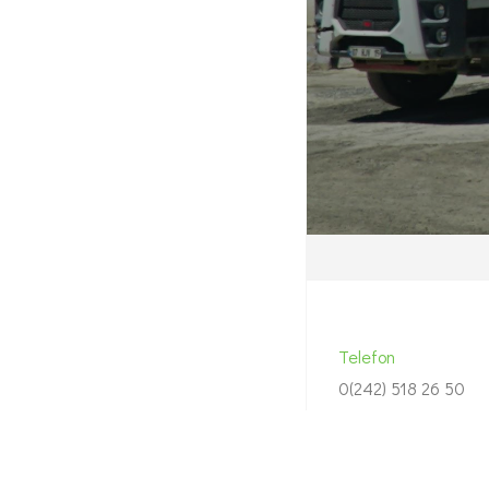
feugiat erat hendrerit n
lemon sanleo nec feugiat
necuis veante. Design ini
finibus viverra.
Merve Değirmenci
Garage Bilişim A.Ş.
Telefon
0(242) 518 26 50
0(532) 563 73 39