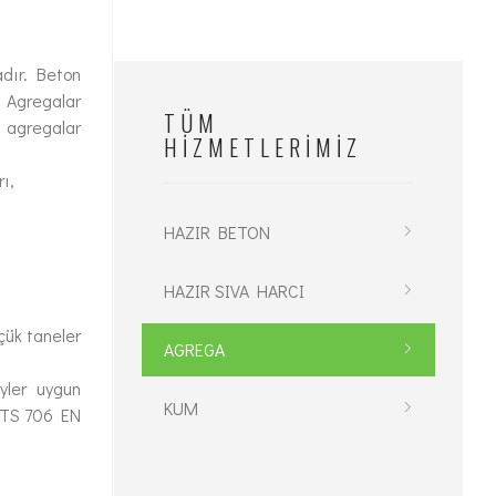
adır. Beton
. Agregalar
TÜM
) agregalar
HIZMETLERIMIZ
ı,
HAZIR BETON
HAZIR SIVA HARCI
üçük taneler
AGREGA
yler uygun
KUM
ar TS 706 EN