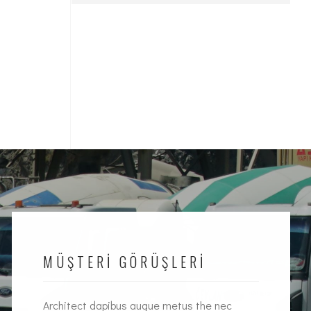
MÜŞTERI GÖRÜŞLERI
Architect dapibus augue metus the nec
Interi