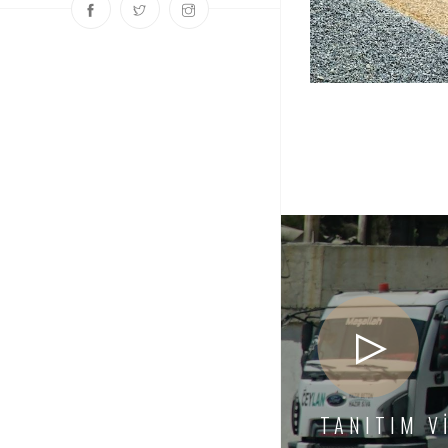
TANITIM V
Interior dapibus augue 